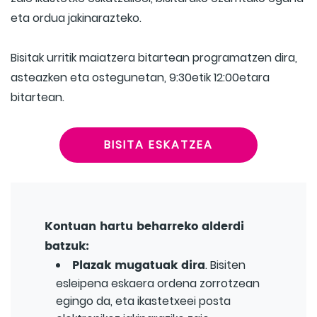
eta ordua jakinarazteko.
Bisitak urritik maiatzera bitartean programatzen dira,
asteazken eta ostegunetan, 9:30etik 12:00etara
bitartean.
BISITA ESKATZEA
Kontuan hartu beharreko alderdi
batzuk:
Plazak mugatuak dira
. Bisiten
esleipena eskaera ordena zorrotzean
egingo da, eta ikastetxeei posta