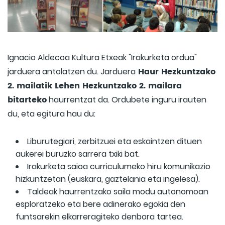
Ignacio Aldecoa Kultura Etxeak "Irakurketa ordua"
Haur Hezkuntzako
jarduera antolatzen du. Jarduera
2. mailatik Lehen Hezkuntzako 2. mailara
bitarteko
haurrentzat da. Ordubete inguru irauten
du, eta egitura hau du:
Liburutegiari, zerbitzuei eta eskaintzen dituen
aukerei buruzko sarrera txiki bat.
Irakurketa saioa curriculumeko hiru komunikazio
hizkuntzetan (euskara, gaztelania eta ingelesa).
Taldeak haurrentzako saila modu autonomoan
esploratzeko eta bere adinerako egokia den
funtsarekin elkarreragiteko denbora tartea.