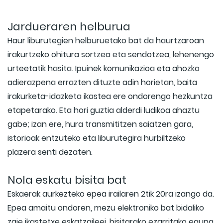
Jardueraren helburua
Haur liburutegien helburuetako bat da haurtzaroan
irakurtzeko ohitura sortzea eta sendotzea, lehenengo
urteetatik hasita. Ipuinek komunikazioa eta ahozko
adierazpena errazten dituzte adin horietan, baita
irakurketa-idazketa ikastea ere ondorengo hezkuntza
etapetarako. Eta hori guztia alderdi ludikoa ahaztu
gabe; izan ere, hura transmititzen saiatzen gara,
istorioak entzuteko eta liburutegira hurbiltzeko
plazera senti dezaten.
Nola eskatu bisita bat
Eskaerak aurkezteko epea irailaren 2tik 20ra izango da.
Epea amaitu ondoren, mezu elektroniko bat bidaliko
zaie ikastetxe eskatzaileei, bisitarako ezarritako eguna