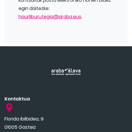
kontsultak posta elektroniko honen bidez
egin daitezke:
haurliburutegia@araba.eus
.
Kontaktua
Florida Ibilbidea, 9
01005 Gasteiz