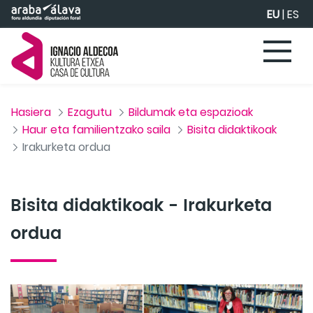
Eduki nagusira joan
EU
|
ES
Hasiera
Ezagutu
Bildumak eta espazioak
Haur eta familientzako saila
Bisita didaktikoak
Irakurketa ordua
Bisita didaktikoak - Irakurketa
ordua