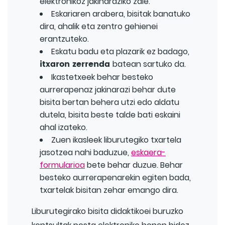
elektronikoz jakinaraziko zaie.
Eskariaren arabera, bisitak banatuko
dira, ahalik eta zentro gehienei
erantzuteko.
Eskatu badu eta plazarik ez badago,
itxaron zerrenda
batean sartuko da.
Ikastetxeek behar besteko
aurrerapenaz jakinarazi behar dute
bisita bertan behera utzi edo aldatu
dutela, bisita beste talde bati eskaini
ahal izateko.
Zuen ikasleek liburutegiko txartela
jasotzea nahi baduzue,
eskaera-
formularioa
bete behar duzue. Behar
besteko aurrerapenarekin egiten bada,
txartelak bisitan zehar emango dira.
Liburutegirako bisita didaktikoei buruzko