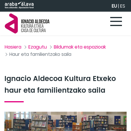
Eduki nagusira joan
EU
|
ES
Hasiera
Ezagutu
Bildumak eta espazioak
Haur eta familientzako saila
Ignacio Aldecoa Kultura Etxeko
haur eta familientzako saila