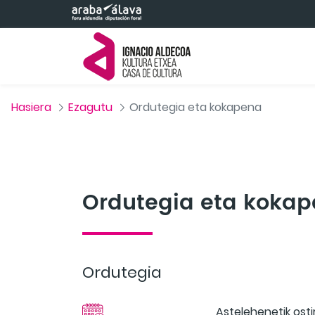
Eduki nagusira joan
Hasiera
Ezagutu
Ordutegia eta kokapena
Ordutegia eta koka
Ordutegia
Astelehenetik osti