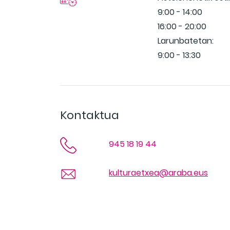
9:00 - 14:00
16:00 - 20:00
Larunbatetan:
9:00 - 13:30
Kontaktua
945 18 19 44
kulturaetxea@araba.eus