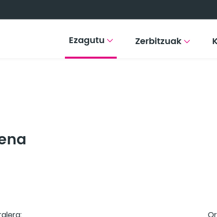
Ezagutu
Zerbitzuak
pena
ralera:
Or