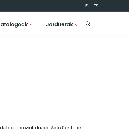
EU
|
ES
Katalogoak
Jarduerak
dutegi bereziak daude Aste Santuan,