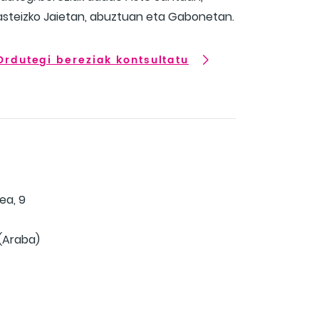
steizko Jaietan, abuztuan eta Gabonetan.
Ordutegi bereziak kontsultatu
dea, 9
(Araba)