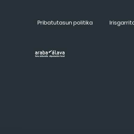
Pribatutasun politika
Irisgarri