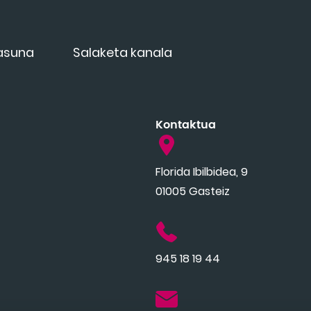
tasuna
Salaketa kanala
Kontaktua
Florida Ibilbidea, 9
01005 Gasteiz
945 18 19 44