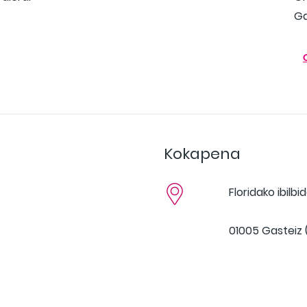
Ga
Kokapena
Floridako ibilbi
01005 Gasteiz 