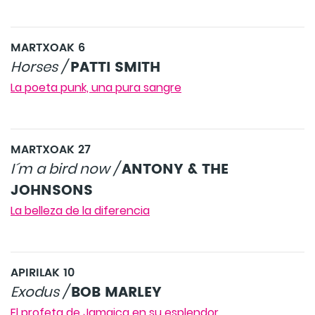
MARTXOAK 6
PATTI SMITH
Horses /
La poeta punk, una pura sangre
MARTXOAK 27
ANTONY & THE
I´m a bird now /
JOHNSONS
La belleza de la diferencia
APIRILAK 10
BOB MARLEY
Exodus /
El profeta de Jamaica en su esplendor