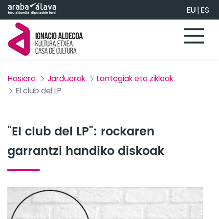
Eduki nagusira joan
EU
|
ES
Hasiera
Jarduerak
Lantegiak eta zikloak
El club del LP
"El club del LP": rockaren
garrantzi handiko diskoak