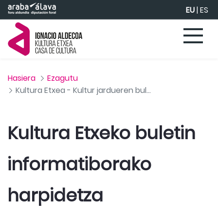
Eduki nagusira joan
EU
|
ES
Hasiera
Ezagutu
Kultura Etxea - Kultur jardueren buletinaren harpidetza
Kultura Etxeko buletin 
informatiborako 
harpidetza