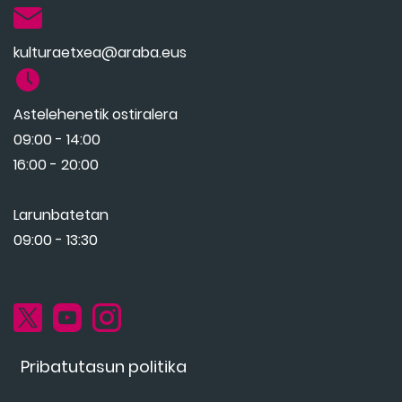
kulturaetxea@araba.eus
Astelehenetik ostiralera
09:00 - 14:00
16:00 - 20:00
Larunbatetan
09:00 - 13:30
Pribatutasun politika