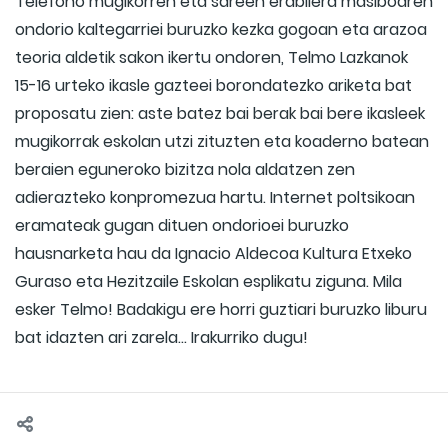
Telefono mugikorren eta sareen erabilera masiboaren
ondorio kaltegarriei buruzko kezka gogoan eta arazoa
teoria aldetik sakon ikertu ondoren, Telmo Lazkanok
15-16 urteko ikasle gazteei borondatezko ariketa bat
proposatu zien: aste batez bai berak bai bere ikasleek
mugikorrak eskolan utzi zituzten eta koaderno batean
beraien eguneroko bizitza nola aldatzen zen
adierazteko konpromezua hartu. Internet poltsikoan
eramateak gugan dituen ondorioei buruzko
hausnarketa hau da Ignacio Aldecoa Kultura Etxeko
Guraso eta Hezitzaile Eskolan esplikatu ziguna. Mila
esker Telmo! Badakigu ere horri guztiari buruzko liburu
bat idazten ari zarela… Irakurriko dugu!