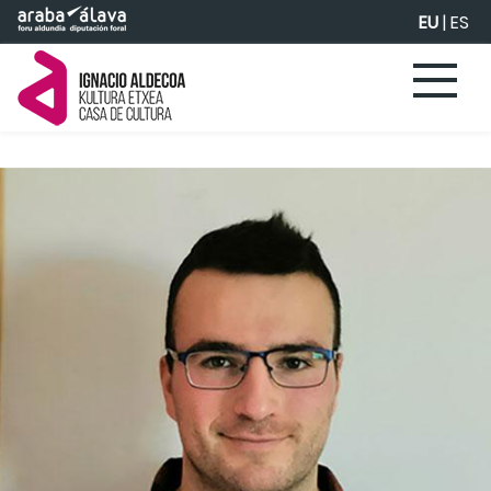
Eduki nagusira joan
EU
|
ES