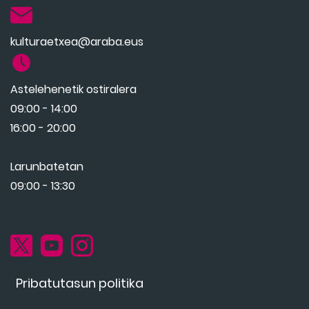
kulturaetxea@araba.eus
Astelehenetik ostiralera
09:00 - 14:00
16:00 - 20:00
Larunbatetan
09:00 - 13:30
Pribatutasun politika