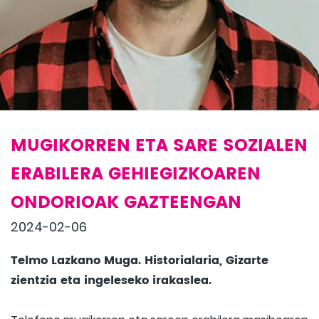
MUGIKORREN ETA SARE SOZIALEN
ERABILERA GEHIEGIZKOAREN
ONDORIOAK GAZTEENGAN
2024-02-06
Telmo Lazkano Muga. Historialaria, Gizarte
zientzia eta ingeleseko irakaslea.