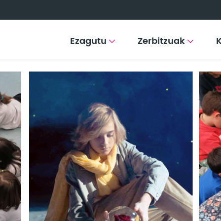
Ezagutu
Zerbitzuak