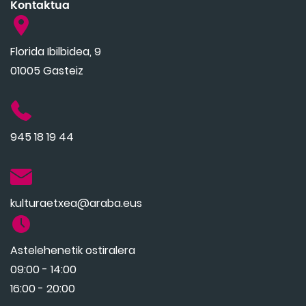
Kontaktua
Florida Ibilbidea, 9
01005 Gasteiz
945 18 19 44
kulturaetxea@araba.eus
Astelehenetik ostiralera
09:00 - 14:00
16:00 - 20:00