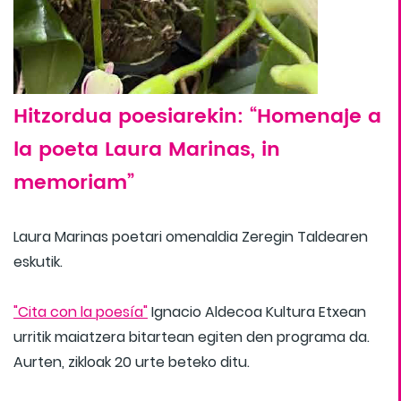
Hitzordua poesiarekin: “Homenaje a
la poeta Laura Marinas, in
memoriam”
Laura Marinas poetari omenaldia Zeregin Taldearen
eskutik.
"Cita con la poesía"
Ignacio Aldecoa Kultura Etxean
urritik maiatzera bitartean egiten den programa da.
Aurten, zikloak 20 urte beteko ditu.