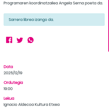
Programaren koordinatzailea Angela Serna poeta da.
Sarrera librea izango da.
Data
2025/12/19
Ordutegia
19:00
Lekua
Ignacio Aldecoa Kultura Etxea