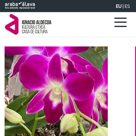
Eduki nagusira joan
EU
|
ES