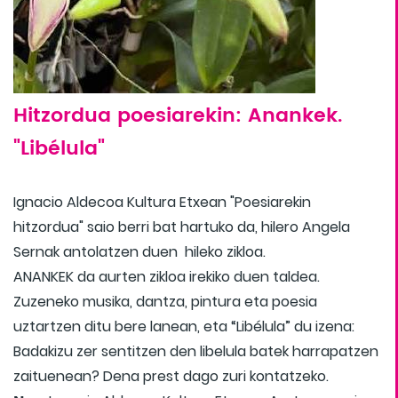
Hitzordua poesiarekin: Anankek.
"Libélula"
Ignacio Aldecoa Kultura Etxean "Poesiarekin
hitzordua" saio berri bat hartuko da, hilero Angela
Sernak antolatzen duen hileko zikloa.
ANANKEK da aurten zikloa irekiko duen taldea.
Zuzeneko musika, dantza, pintura eta poesia
uztartzen ditu bere lanean, eta “Libélula” du izena:
Badakizu zer sentitzen den libelula batek harrapatzen
zaituenean? Dena prest dago zuri kontatzeko.