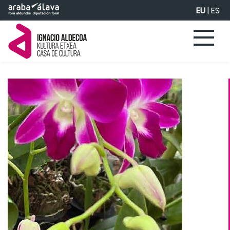
Eduki nagusira joan
EU
|
ES