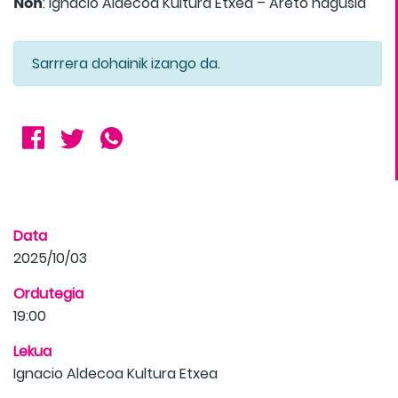
Non
: Ignacio Aldecoa Kultura Etxea – Areto nagusia
Sarrrera dohainik izango da.
Data
2025/10/03
Ordutegia
19:00
Lekua
Ignacio Aldecoa Kultura Etxea