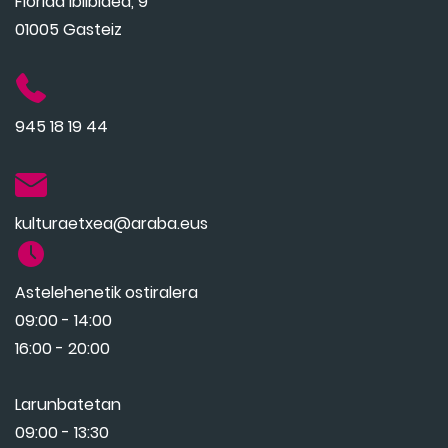
Florida Ibilbidea, 9
01005 Gasteiz
945 18 19 44
kulturaetxea@araba.eus
Astelehenetik ostiralera
09:00 - 14:00
16:00 - 20:00
Larunbatetan
09:00 - 13:30