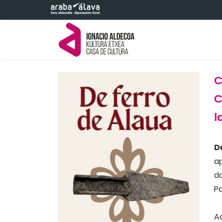
Saltar al contenido principal
C
C
l
D
ap
d
P
Ac