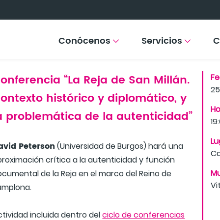
Conócenos
Servicios
C
onferencia “La Reja de San Millán.
F
25
ontexto histórico y diplomático, y
Ho
a problemática de la autenticidad”
19
Lu
avid Peterson
(Universidad de Burgos) hará una
Ca
roximación crítica a la autenticidad y función
Mu
ocumental de la Reja en el marco del Reino de
Vi
amplona.
tividad incluida dentro del
ciclo de conferencias