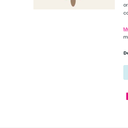
o
c
M
mi
D