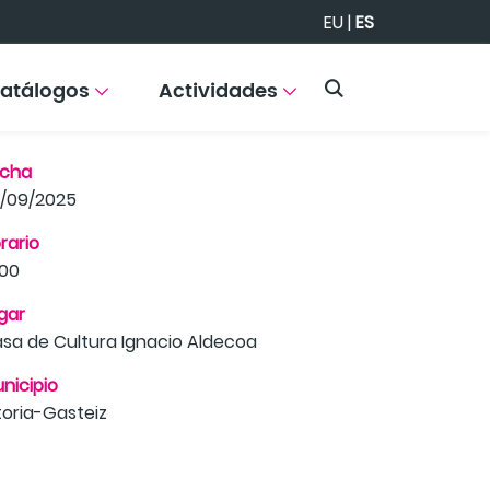
EU
|
ES
atálogos
Actividades
echa
/09/2025
rario
:00
gar
sa de Cultura Ignacio Aldecoa
nicipio
toria-Gasteiz