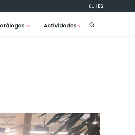
EU
|
ES
atálogos
Actividades