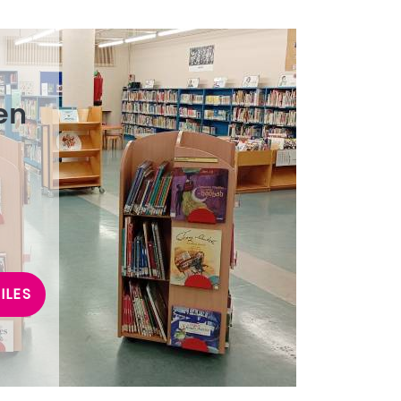
en
ILES