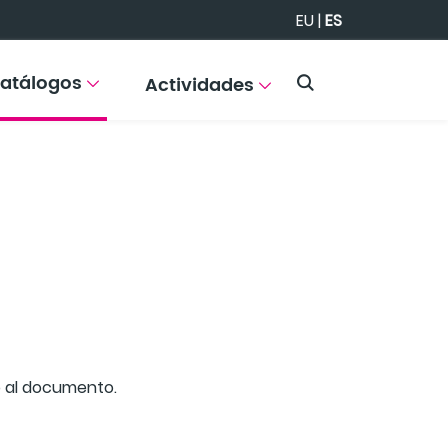
EU
|
ES
atálogos
Actividades
so al documento.