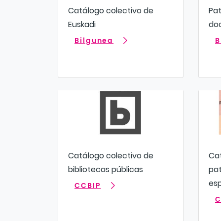
Catálogo colectivo de
Pat
Euskadi
do
Bilgunea
B
Catálogo colectivo de
Cat
bibliotecas públicas
pat
es
CCBIP
C