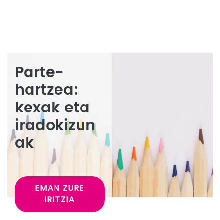
Parte-
hartzea:
kexak eta
iradokizun
ak
EMAN ZURE
IRITZIA