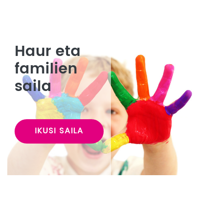
Haur eta
familien
saila
IKUSI SAILA