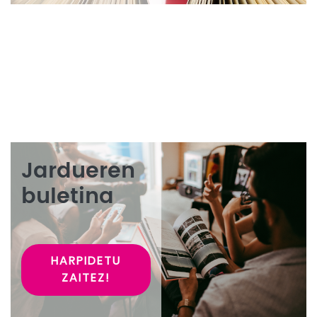
Jardueren
buletina
HARPIDETU
ZAITEZ!