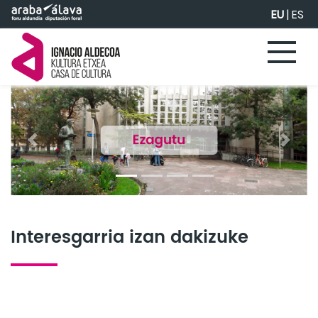
Eduki nagusira joan
EU
|
ES
Previous
Next
Interesgarria izan dakizuke