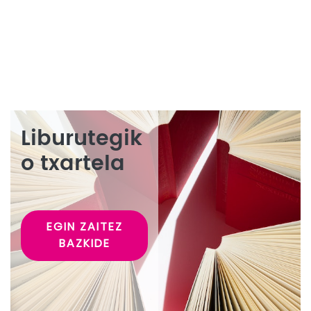
Liburutegik
o txartela
EGIN ZAITEZ
BAZKIDE