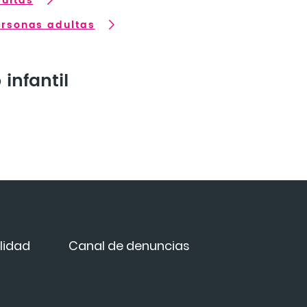
dultas
ersonas adultas
 infantil
lidad
Canal de denuncias