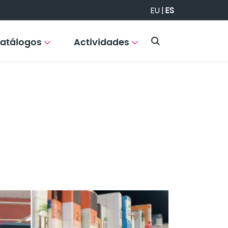
EU
|
ES
atálogos
Actividades